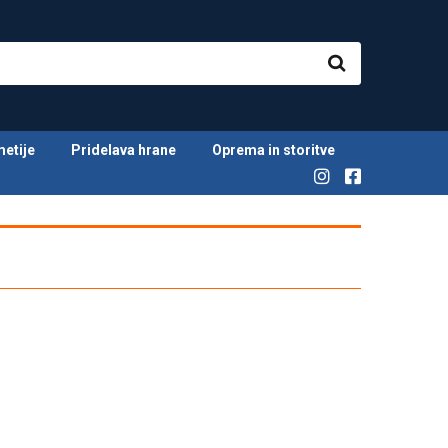
metije
Pridelava hrane
Oprema in storitve