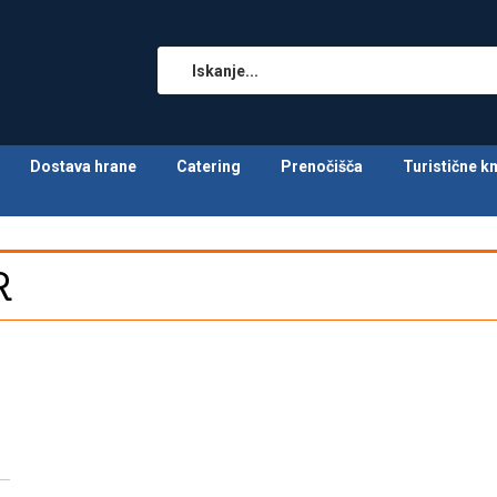
Dostava hrane
Catering
Prenočišča
Turistične k
R