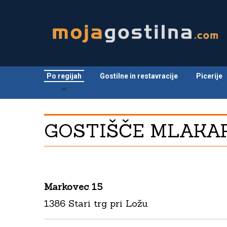
Po regijah
Gostilne in restavracije
Picerije
GOSTIŠČE MLAKA
Markovec 15
1386 Stari trg pri Ložu