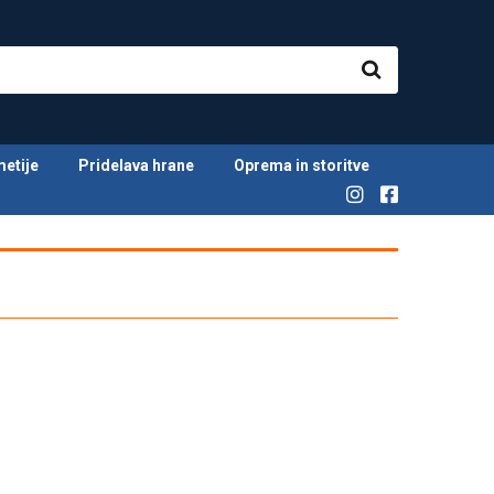
metije
Pridelava hrane
Oprema in storitve