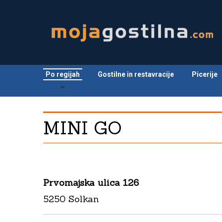
Po regijah
Gostilne in restavracije
Picerije
MINI GO
Prvomajska ulica 126
5250 Solkan