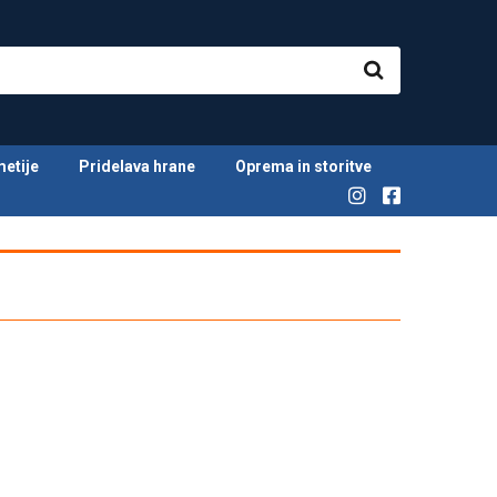
metije
Pridelava hrane
Oprema in storitve