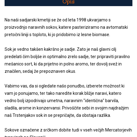
Opis
Na naši sadjarski kmetiji se že od leta 1998 ukvarjamo s
proizvodnjo naravnih sokov, katere pasteriziramo na avtomatski
pretočni liniji s toploto, ki jo pridobimo iz lesne biomase.
Sok je vedno takšen kakršno je sadje. Zato je naš glavni cilj
predelati čim boljše in optimalno zrelo sadje, ter pripraviti pravilno
mešanico sort, ki da prijetno in polno aromo, ter dovolj svež in
značilen, sedaj že prepoznaven okus.
Vabimo vas, da si ogledate našo ponudbo, izberete možnost ki
vam jo ponujamo, ter tako naredite korak bližje naravi, katero
vedno bolj izpodrivajo umetna, naravnim "identična" barvila,
sladila, arome in konzervansi. Privoščite sebi in svojim najdražjim
naš Trstenjakov sok in se prepričajte, da obstaja razlika.
Sokove označene z srčkom dobite tudi v vseh večjih Mercatorjevih